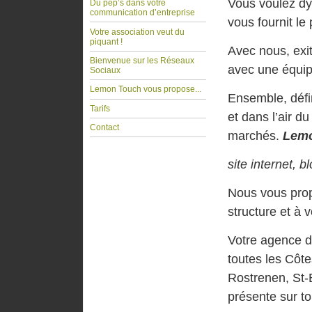
Vous voulez d
Du pep’s dans votre
communication d’entreprise
vous fournit le 
Votre association veut du
piquant !
Avec nous, exi
Bienvenue sur les Réseaux
avec une équipe
Sociaux
Lemon Touch vous propose...
Ensemble, défi
Tarifs
et dans l’air d
Contact
marchés.
Lem
site internet, 
Nous vous prop
structure et à 
Votre agence 
toutes les Côt
Rostrenen, St-
présente sur to