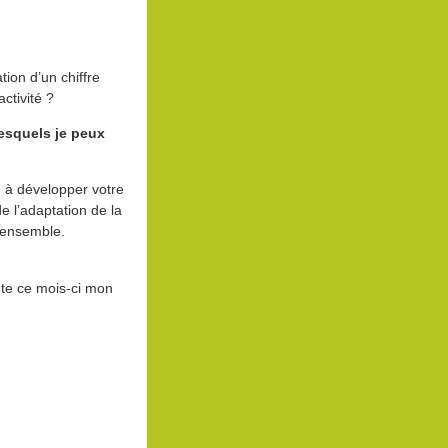
ion d’un chiffre
activité ?
esquels je peux
le à développer votre
e l’adaptation de la
s ensemble.
te ce mois-ci mon