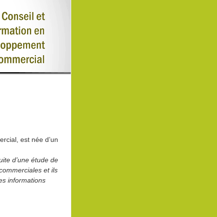
cial, est née d’un
uite d’une étude de
commerciales et ils
es informations