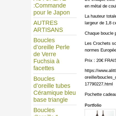
:Commande
en métal de cou
pour le Japon
La hauteur totale
AUTRES
largeur de 1,8 c
ARTISANS
Chaque boucle 
Boucles
Les Crochets son
d’oreille Perle
normes Europée
de Verre
Prix : 20€ FRAI
Fuchsia à
facettes
https://www.ali
oreille/boucles
Boucles
17790227.html
d’oreille tubes
Céramique bleu
Pochette cadea
base triangle
Portfolio
Boucles