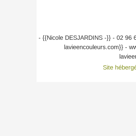
- {{Nicole DESJARDINS -}} - 02 96 6
lavieencouleurs.com}} - ww
lavie
Site héberg