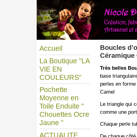
Boucles d’o
Accueil
Céramique C
La Boutique "LA
Très belles Bou
VIE EN
base triangulair
COULEURS"
perles en forme 
Pochette
Camel
Moyenne en
Le triangle qui 
Toile Enduite "
comme une porte
Chouettes Ocre
Jaune "
Chaque perle tu
ACTUALITE
De chaque côté d